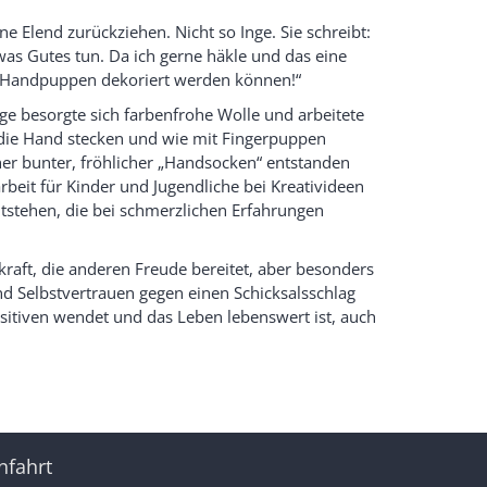
e Elend zurückziehen. Nicht so Inge. Sie schreibt:
as Gutes tun. Da ich gerne häkle und das eine
ls Handpuppen dekoriert werden können!“
nge besorgte sich farbenfrohe Wolle und arbeitete
n die Hand stecken und wie mit Fingerpuppen
her bunter, fröhlicher „Handsocken“ entstanden
beit für Kinder und Jugendliche bei Kreativideen
tstehen, die bei schmerzlichen Erfahrungen
kraft, die anderen Freude bereitet, aber besonders
und Selbstvertrauen gegen einen Schicksalsschlag
itiven wendet und das Leben lebenswert ist, auch
nfahrt