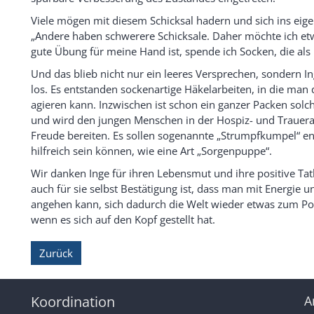
Viele mögen mit diesem Schicksal hadern und sich ins eigen
„Andere haben schwerere Schicksale. Daher möchte ich etw
gute Übung für meine Hand ist, spende ich Socken, die a
Und das blieb nicht nur ein leeres Versprechen, sondern I
los. Es entstanden sockenartige Häkelarbeiten, in die ma
agieren kann. Inzwischen ist schon ein ganzer Packen solc
und wird den jungen Menschen in der Hospiz- und Trauerar
Freude bereiten. Es sollen sogenannte „Strumpfkumpel“ en
hilfreich sein können, wie eine Art „Sorgenpuppe“.
Wir danken Inge für ihren Lebensmut und ihre positive Tat
auch für sie selbst Bestätigung ist, dass man mit Energie 
angehen kann, sich dadurch die Welt wieder etwas zum Pos
wenn es sich auf den Kopf gestellt hat.
Zurück
Koordination
A