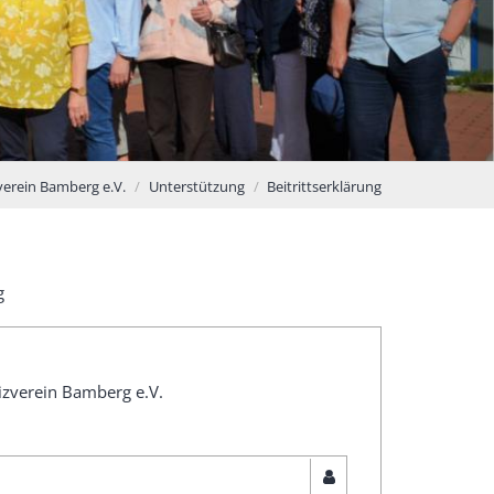
erein Bamberg e.V.
Unterstützung
Beitrittserklärung
g
izverein Bamberg e.V.