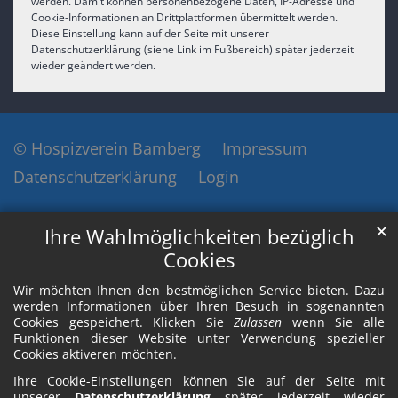
werden. Damit können personenbezogene Daten, IP-Adresse und
Cookie-Informationen an Drittplattformen übermittelt werden.
Diese Einstellung kann auf der Seite mit unserer
Datenschutzerklärung (siehe Link im Fußbereich) später jederzeit
wieder geändert werden.
© Hospizverein Bamberg
Impressum
Datenschutzerklärung
Login
✕
Ihre Wahlmöglichkeiten bezüglich
Cookies
Wir möchten Ihnen den bestmöglichen Service bieten. Dazu
werden Informationen über Ihren Besuch in sogenannten
Cookies gespeichert. Klicken Sie
Zulassen
wenn Sie alle
Funktionen dieser Website unter Verwendung spezieller
Cookies aktiveren möchten.
Ihre Cookie-Einstellungen können Sie auf der Seite mit
unserer
Datenschutzerklärung
später jederzeit wieder