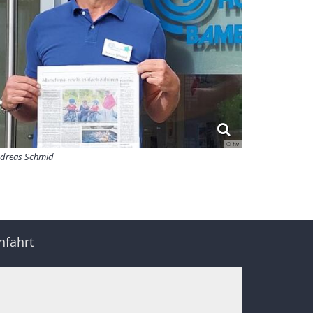
© hv
dreas Schmid
nfahrt