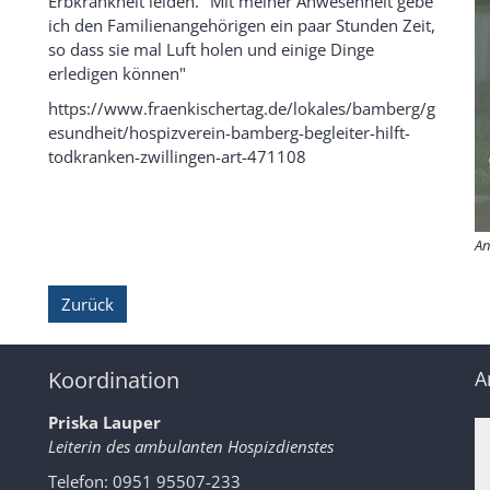
Erbkrankheit leiden. "Mit meiner Anwesenheit gebe
ich den Familienangehörigen ein paar Stunden Zeit,
so dass sie mal Luft holen und einige Dinge
erledigen können"
https://www.fraenkischertag.de/lokales/bamberg/g
esundheit/hospizverein-bamberg-begleiter-hilft-
todkranken-zwillingen-art-471108
An
Zurück
Koordination
A
Priska Lauper
Leiterin des ambulanten Hospizdienstes
Telefon: 0951 95507-233