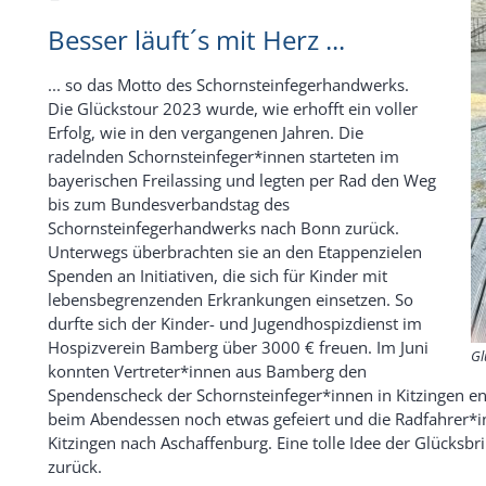
Besser läuft´s mit Herz ...
... so das Motto des Schornsteinfegerhandwerks.
Die Glückstour 2023 wurde, wie erhofft ein voller
Erfolg, wie in den vergangenen Jahren. Die
radelnden Schornsteinfeger*innen starteten im
bayerischen Freilassing und legten per Rad den Weg
bis zum Bundesverbandstag des
Schornsteinfegerhandwerks nach Bonn zurück.
Unterwegs überbrachten sie an den Etappenzielen
Spenden an Initiativen, die sich für Kinder mit
lebensbegrenzenden Erkrankungen einsetzen. So
durfte sich der Kinder- und Jugendhospizdienst im
Hospizverein Bamberg über 3000 € freuen. Im Juni
Gl
konnten Vertreter*innen aus Bamberg den
Spendenscheck der Schornsteinfeger*innen in Kitzinge
beim Abendessen noch etwas gefeiert und die Radfahrer*inn
Kitzingen nach Aschaffenburg. Eine tolle Idee der Glücksbr
zurück.