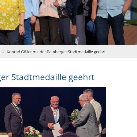
n
Konrad Göller mit der Bamberger Stadtmedaille geehrt
er Stadtmedaille geehrt