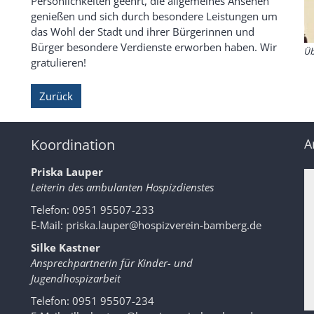
Persönlichkeiten geehrt, die allgemeines Ansehen
genießen und sich durch besondere Leistungen um
das Wohl der Stadt und ihrer Bürgerinnen und
Bürger besondere Verdienste erworben haben. Wir
Üb
gratulieren!
Zurück
Koordination
A
Priska Lauper
Leiterin des ambulanten Hospizdienstes
Telefon: 0951 95507-233
E-Mail:
priska.lauper@hospizverein-bamberg.de
Silke Kastner
Ansprechpartnerin für Kinder- und
Jugendhospizarbeit
Telefon: 0951 95507-234