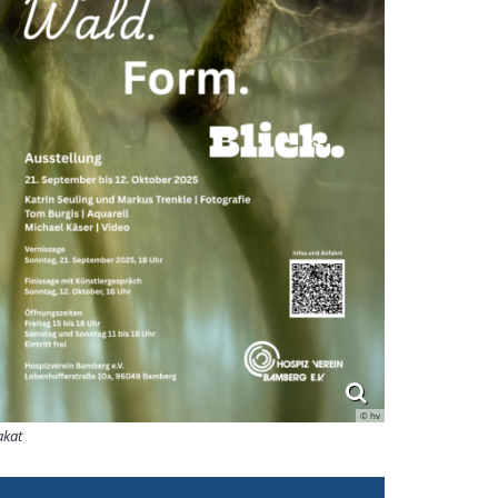
© hv
akat