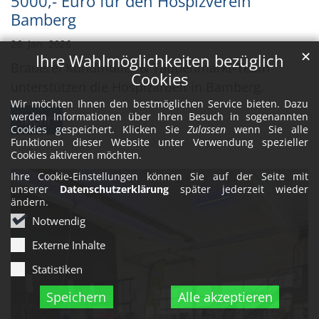
5000,- Euro für den Hospizverein
Bamberg
26. Jan. 2026
✕
Ihre Wahlmöglichkeiten bezüglich
Brauerei Kundmüller & Taubenmarkt-Team
Cookies
unterstützen die Hospizarbeit in Bamberg.
Wir möchten Ihnen den bestmöglichen Service bieten. Dazu
werden Informationen über Ihren Besuch in sogenannten
Mehr
Cookies gespeichert. Klicken Sie
Zulassen
wenn Sie alle
Funktionen dieser Website unter Verwendung spezieller
Cookies aktiveren möchten.
Ihre Cookie-Einstellungen können Sie auf der Seite mit
unserer
Datenschutzerklärung
später jederzeit wieder
ändern.
Notwendig
Externe Inhalte
Statistiken
Speichern
Alle akzeptieren