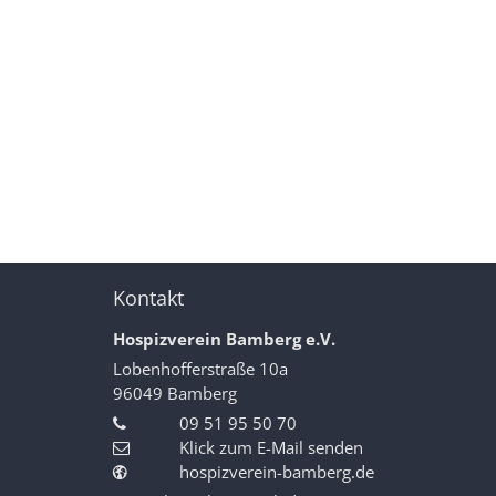
Kontakt
Hospizverein Bamberg e.V.
Lobenhofferstraße 10a
96049
Bamberg
09 51 95 50 70
Klick zum E-Mail senden
hospizverein-bamberg.de