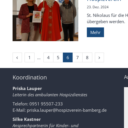
23. Dez. 2024
St. Nikolaus für die
übergeben werden.
Mehr
Vorherige Seite
Erste Seite
Nächste Seite
1
4
5
6
7
8
Koordination
A
Priska Lauper
Leiterin des ambulanten Hospizdienstes
Telefon: 0951 95507-233
E-Mail:
priska.lauper@hospizverein-bamberg.de
Silke Kastner
Ansprechpartnerin für Kinder- und