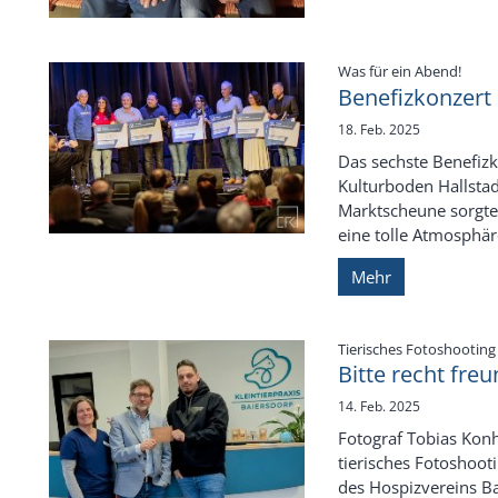
:
Was für ein Abend!
Benefizkonzert
18. Feb. 2025
Das sechste Benefiz
Kulturboden Hallstadt
Marktscheune sorgten
eine tolle Atmosphäre
Mehr
:
Tierisches Fotoshooting
Bitte recht freu
14. Feb. 2025
Fotograf Tobias Konhe
tierisches Fotoshoot
des Hospizvereins Ba