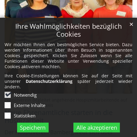
✕
Ihre Wahlmöglichkeiten bezüglich
Cookies
Wir möchten Ihnen den bestmöglichen Service bieten. Dazu
werden Informationen über Ihren Besuch in sogenannten
Cookies gespeichert. Klicken Sie
Zulassen
wenn Sie alle
Funktionen dieser Website unter Verwendung spezieller
Cookies aktiveren möchten.
Ihre Cookie-Einstellungen können Sie auf der Seite mit
unserer
Datenschutzerklärung
später jederzeit wieder
ändern.
Notwendig
Hospizverein begleitet angehende Hospizmitarbeitende auf
:
ihrem Weg in die Praxis
Externe Inhalte
Neue Ehrenamtliche starten in die
Statistiken
Hospizarbeit
Speichern
Alle akzeptieren
Der Hospizverein Bamberg freut sich über