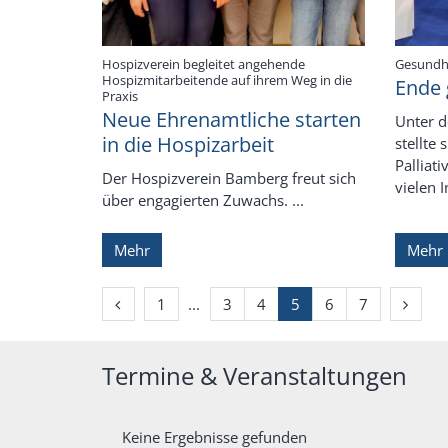
Hospizverein begleitet angehende
Gesundhe
Hospizmitarbeitende auf ihrem Weg in die
Ende g
:
Praxis
Neue Ehrenamtliche starten
Unter d
in die Hospizarbeit
stellte 
Palliat
Der Hospizverein Bamberg freut sich
vielen In
über engagierten Zuwachs. ...
Mehr
Mehr
Vorherige Seite
Erste Seite
Nächst
1
3
4
5
6
7
Termine & Veranstaltungen
Keine Ergebnisse gefunden