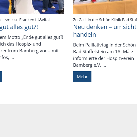
:
itsmesse Franken fit&vital
Zu Gast in der Schön Klinik Bad Staf
ut alles gut?!
Neu denken – umsicht
handeln
em Motto „Ende gut alles gut?!
sich das Hospiz- und
Beim Palliativtag in der Schön 
ivzentrum Bamberg vor – mit
Bad Staffelstein am 18. März
fos, ...
informierte der Hospizverein
Bamberg e.V. ...
Mehr
e Seite