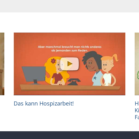
s
Das kann Hospizarbeit!
H
K
F