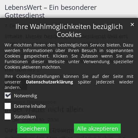
LebensWert – Ein besonderer
Gottesdienst
✕
Ihre Wahlmöglichkeiten bezüglich
7. Okt. 2026 19:00
Cookies
Inhalte: Dieser besondere Gottesdienst lädt ein,
mitten im Alltag den Wert des Lebens
Wir möchten Ihnen den bestmöglichen Service bieten. Dazu
werden Informationen über Ihren Besuch in sogenannten
hochzuhalten, Kraft zu tanken, mit sich selbst,
Cookies gespeichert. Klicken Sie
Zulassen
wenn Sie alle
anderen Sinn-Sucherinnen und Sinn-Suchern und
Funktionen dieser Website unter Verwendung spezieller
Cookies aktiveren möchten.
mit Gott ins ...
Ihre Cookie-Einstellungen können Sie auf der Seite mit
unserer
Datenschutzerklärung
später jederzeit wieder
Mehr
ändern.
Notwendig
:
Begleitete Trauergruppe
Externe Inhalte
In der Trauer nicht allein
Statistiken
14. Okt. 2026 18:30 - 20:30
Speichern
Alle akzeptieren
Die Gruppe bietet Trauernden, die einen